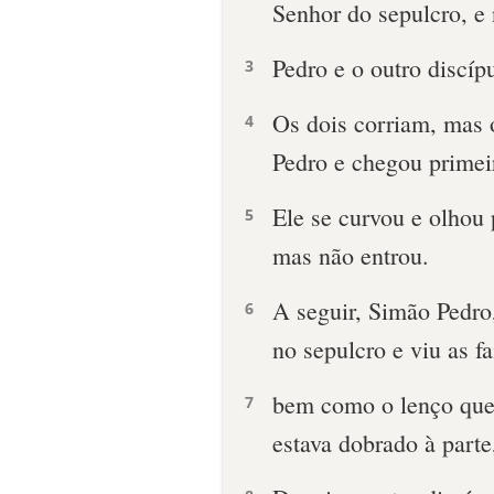
Senhor do sepulcro, e
Pedro e o outro discíp
3
Os dois corriam, mas o
4
Pedro e chegou primei
Ele se curvou e olhou p
5
mas não entrou.
A seguir, Simão Pedro,
6
no sepulcro e viu as fa
bem como o lenço que 
7
estava dobrado à parte