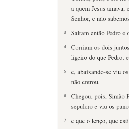
a quem Jesus amava, e
Senhor, e não sabemo
Saíram então Pedro e o
3
Corriam os dois juntos
4
ligeiro do que Pedro, 
e, abaixando-se viu os
5
não entrou.
Chegou, pois, Simão P
6
sepulcro e viu os pano
e que o lenço, que est
7