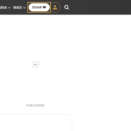
❤️
ÁRIA
MAIS
DOAR