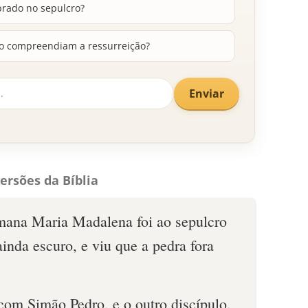
brado no sepulcro?
ão compreendiam a ressurreição?
Enviar
ersões da Bíblia
mana Maria Madalena foi ao sepulcro
inda escuro, e viu que a pedra fora
r com Simão Pedro, e o outro discípulo,