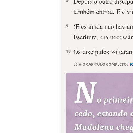
Depois o outro discípu
8
também entrou. Ele viu
(Eles ainda não havia
9
Escritura, era necessá
Os discípulos voltaram
10
LEIA O CAPÍTULO COMPLETO:
J