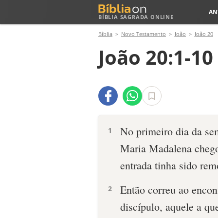
AN
BÍBLIA SAGRADA ONLINE
Bíblia
Novo Testamento
João
João 20
João 20:1-10
No primeiro dia da se
1
Maria Madalena chegou
entrada tinha sido rem
Então correu ao encon
2
discípulo, aquele a qu