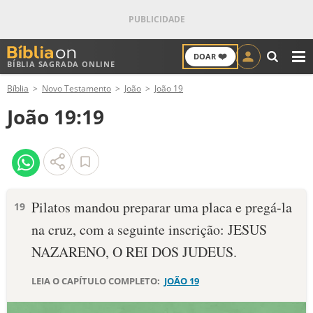
❤️
DOAR
BÍBLIA SAGRADA ONLINE
M
Bíblia
Novo Testamento
João
João 19
ANTIGO TESTAMENTO
João 19:19
NOVO TESTAMENTO
VERSÍCULOS
VERSÍCULO DO DIA
Pilatos mandou preparar uma placa e pregá-la
19
na cruz, com a seguinte inscrição: JESUS
PALAVRA DO DIA
NAZARENO, O REI DOS JUDEUS.
SALMO DO DIA
LEIA O CAPÍTULO COMPLETO:
JOÃO 19
DEVOCIONAL DIÁRIO