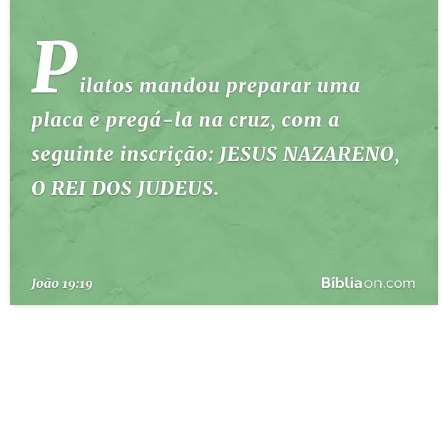
10 MANDAMENTOS
ESTUDOS BÍBLICOS
ESBOÇOS DE PREGAÇÃO
TEMAS
PERGUNTE À BÍBLIA
IA
TERMO BÍBLICO
JOGOS
QUEM SOMOS
LOJA BÍBLIAON