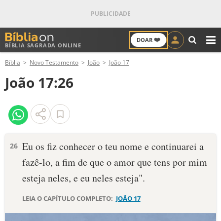
❤️
DOAR
BÍBLIA SAGRADA ONLINE
M
Bíblia
Novo Testamento
João
João 17
ANTIGO TESTAMENTO
João 17:26
NOVO TESTAMENTO
VERSÍCULOS
VERSÍCULO DO DIA
Eu os fiz conhecer o teu nome e continuarei a
26
fazê-lo, a fim de que o amor que tens por mim
PALAVRA DO DIA
esteja neles, e eu neles esteja".
SALMO DO DIA
LEIA O CAPÍTULO COMPLETO:
JOÃO 17
DEVOCIONAL DIÁRIO