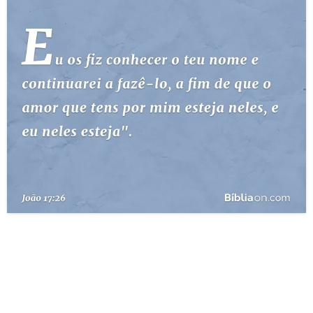
10 MANDAMENTOS
ESTUDOS BÍBLICOS
ESBOÇOS DE PREGAÇÃO
TEMAS
PERGUNTE À BÍBLIA
IA
TERMO BÍBLICO
JOGOS
QUEM SOMOS
LOJA BÍBLIAON