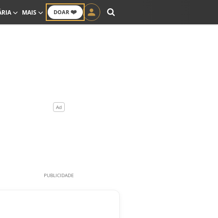
❤️
ÁRIA
MAIS
DOAR