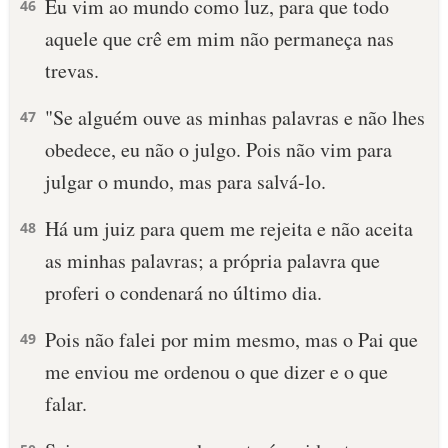
Eu vim ao mundo como luz, para que todo
46
aquele que crê em mim não permaneça nas
10 MANDAMENTOS
trevas.
ESTUDOS BÍBLICOS
"Se alguém ouve as minhas palavras e não lhes
47
ESBOÇOS DE PREGAÇÃO
obedece, eu não o julgo. Pois não vim para
julgar o mundo, mas para salvá-lo.
TEMAS
Há um juiz para quem me rejeita e não aceita
48
PERGUNTE À BÍBLIA
IA
as minhas palavras; a própria palavra que
proferi o condenará no último dia.
TERMO BÍBLICO
JOGOS
Pois não falei por mim mesmo, mas o Pai que
49
QUEM SOMOS
me enviou me ordenou o que dizer e o que
LOJA BÍBLIAON
falar.