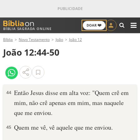
❤️
DOAR
BÍBLIA SAGRADA ONLINE
M
Bíblia
Novo Testamento
João
João 12
ANTIGO TESTAMENTO
João 12:44-50
NOVO TESTAMENTO
VERSÍCULOS
VERSÍCULO DO DIA
Então Jesus disse em alta voz: "Quem crê em
44
mim, não crê apenas em mim, mas naquele
PALAVRA DO DIA
que me enviou.
SALMO DO DIA
Quem me vê, vê aquele que me enviou.
45
DEVOCIONAL DIÁRIO