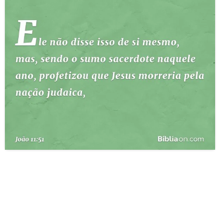
10 MANDAMENTOS
ESTUDOS BÍBLICOS
ESBOÇOS DE PREGAÇÃO
TEMAS
PERGUNTE À BÍBLIA
IA
TERMO BÍBLICO
JOGOS
QUEM SOMOS
LOJA BÍBLIAON