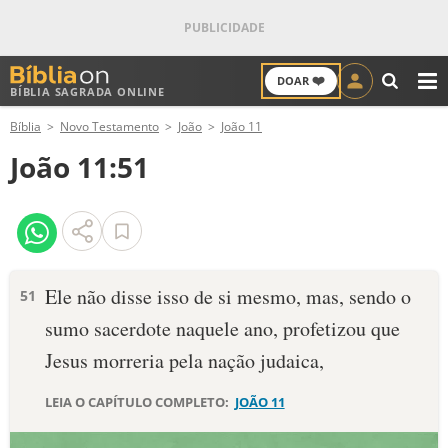
❤️
DOAR
BÍBLIA SAGRADA ONLINE
M
Bíblia
Novo Testamento
João
João 11
ANTIGO TESTAMENTO
João 11:51
NOVO TESTAMENTO
VERSÍCULOS
VERSÍCULO DO DIA
Ele não disse isso de si mesmo, mas, sendo o
51
sumo sacerdote naquele ano, profetizou que
PALAVRA DO DIA
Jesus morreria pela nação judaica,
SALMO DO DIA
LEIA O CAPÍTULO COMPLETO:
JOÃO 11
DEVOCIONAL DIÁRIO