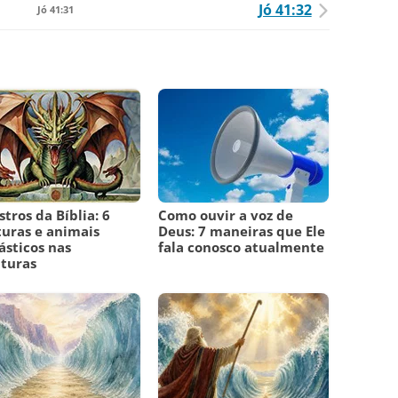
Jó 41:32
Jó 41:31
tros da Bíblia: 6
Como ouvir a voz de
turas e animais
Deus: 7 maneiras que Ele
ásticos nas
fala conosco atualmente
ituras