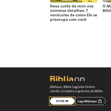
Deus cuida de mim nos
O M
mínimos detalhes: 7
Bíbl
versículos de como Ele se
preocupa com você
Bíbliaon, Bíblia Sagrada Online -
versão completa e gratuita da Bíblia
DOAR ❤️
Loja Bíbliaon