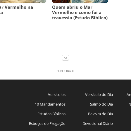
ar Vermelho na
Quem abriu o Mar
ia
Vermelho e como foi a
travessia (Estudo Bíblico)
Versículos
Versículo do Dia
An
10 Mandamentos
Salmo do Dia
N
Estudos Bíblicos
Palavra do Dia
Esboços de Pregação
Devocional Diário