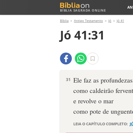
AN
BÍBLIA SAGRADA ONLINE
Bíblia
Antigo Testamento
Jó
Jó 41
Jó 41:31
Ele faz as profundezas
31
como caldeirão ferven
e revolve o mar
como pote de unguent
LEIA O CAPÍTULO COMPLETO:
J