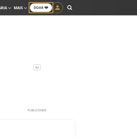
❤️
ÁRIA
MAIS
DOAR