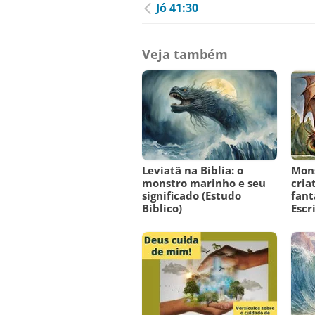
Jó 41:30
Veja também
Leviatã na Bíblia: o
Mons
monstro marinho e seu
cria
significado (Estudo
fant
Bíblico)
Escr