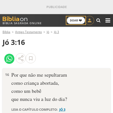
❤️
DOAR
BÍBLIA SAGRADA ONLINE
M
Bíblia
Antigo Testamento
Jó
Jó 3
ANTIGO TESTAMENTO
Jó 3:16
NOVO TESTAMENTO
VERSÍCULOS
VERSÍCULO DO DIA
Por que não me sepultaram
16
como criança abortada,
PALAVRA DO DIA
como um bebê
SALMO DO DIA
que nunca viu a luz do dia?
DEVOCIONAL DIÁRIO
LEIA O CAPÍTULO COMPLETO:
JÓ 3