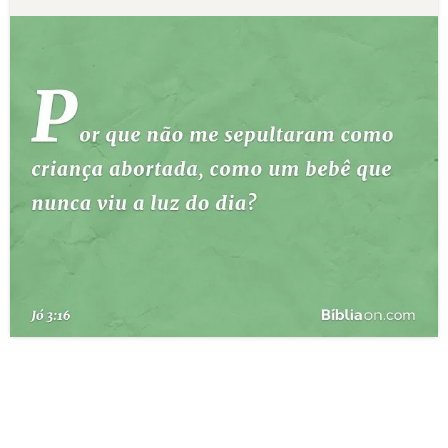
10 MANDAMENTOS
ESTUDOS BÍBLICOS
ESBOÇOS DE PREGAÇÃO
TEMAS
PERGUNTE À BÍBLIA
IA
TERMO BÍBLICO
JOGOS
QUEM SOMOS
LOJA BÍBLIAON