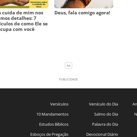
 cuida de mim nos
Deus, fala comigo agora!
mos detalhes: 7
ículos de como Ele se
ocupa com você
Versículos
Versículo do Dia
An
10 Mandamentos
Salmo do Dia
N
Estudos Bíblicos
Palavra do Dia
Esboços de Pregação
Devocional Diário