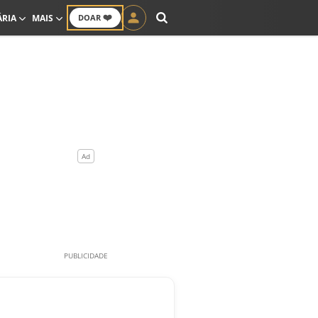
❤️
ÁRIA
MAIS
DOAR