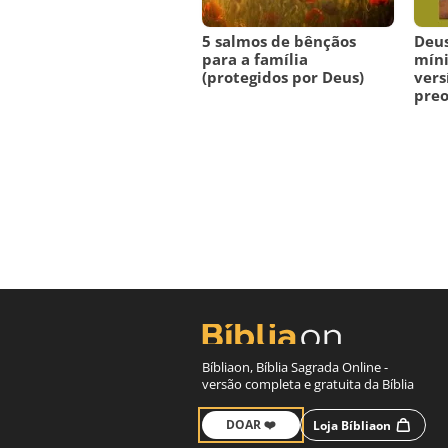
5 salmos de bênçãos
Deus
para a família
míni
(protegidos por Deus)
vers
pre
Bíbliaon, Bíblia Sagrada Online -
versão completa e gratuita da Bíblia
DOAR ❤️
Loja Bíbliaon