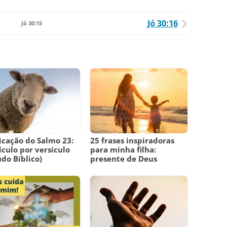
Jó 30:16
Jó 30:15
icação do Salmo 23:
25 frases inspiradoras
ículo por versículo
para minha filha:
udo Bíblico)
presente de Deus