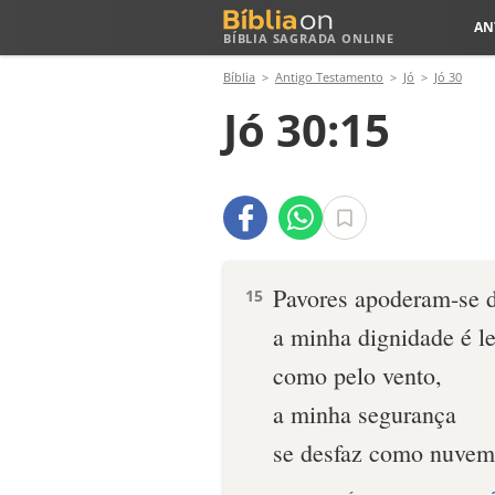
AN
BÍBLIA SAGRADA ONLINE
Bíblia
Antigo Testamento
Jó
Jó 30
Jó 30:15
Pavores apoderam-se 
15
a minha dignidade é l
como pelo vento,
a minha segurança
se desfaz como nuvem