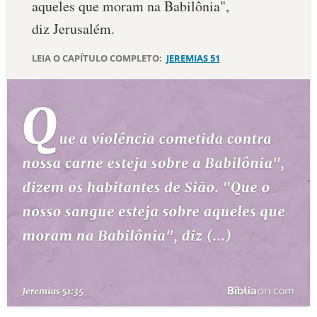
aqueles que moram na Babilônia",
10 MANDAMENTOS
diz Jerusalém.
LEIA O CAPÍTULO COMPLETO:
JEREMIAS 51
ESTUDOS BÍBLICOS
ESBOÇOS DE PREGAÇÃO
TEMAS
PERGUNTE À BÍBLIA
IA
TERMO BÍBLICO
JOGOS
QUEM SOMOS
LOJA BÍBLIAON