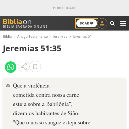
❤️
DOAR
BÍBLIA SAGRADA ONLINE
M
Bíblia
Antigo Testamento
Jeremias
Jeremias 51
ANTIGO TESTAMENTO
Jeremias 51:35
NOVO TESTAMENTO
VERSÍCULOS
VERSÍCULO DO DIA
Que a violência
35
cometida contra nossa carne
PALAVRA DO DIA
esteja sobre a Babilônia",
SALMO DO DIA
dizem os habitantes de Sião.
"Que o nosso sangue esteja sobre
DEVOCIONAL DIÁRIO