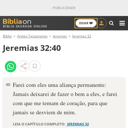
❤️
DOAR
BÍBLIA SAGRADA ONLINE
M
Bíblia
Antigo Testamento
Jeremias
Jeremias 32
ANTIGO TESTAMENTO
Jeremias 32:40
NOVO TESTAMENTO
VERSÍCULOS
VERSÍCULO DO DIA
Farei com eles uma aliança permanente:
40
Jamais deixarei de fazer o bem a eles, e farei
PALAVRA DO DIA
com que me temam de coração, para que
SALMO DO DIA
jamais se desviem de mim.
DEVOCIONAL DIÁRIO
LEIA O CAPÍTULO COMPLETO:
JEREMIAS 32