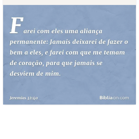
10 MANDAMENTOS
ESTUDOS BÍBLICOS
ESBOÇOS DE PREGAÇÃO
TEMAS
PERGUNTE À BÍBLIA
IA
TERMO BÍBLICO
JOGOS
QUEM SOMOS
LOJA BÍBLIAON