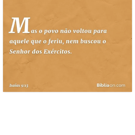
10 MANDAMENTOS
ESTUDOS BÍBLICOS
ESBOÇOS DE PREGAÇÃO
TEMAS
PERGUNTE À BÍBLIA
IA
TERMO BÍBLICO
JOGOS
QUEM SOMOS
LOJA BÍBLIAON