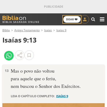
❤️
DOAR
BÍBLIA SAGRADA ONLINE
M
Bíblia
Antigo Testamento
Isaías
Isaías 9
ANTIGO TESTAMENTO
Isaías 9:13
NOVO TESTAMENTO
VERSÍCULOS
VERSÍCULO DO DIA
Mas o povo não voltou
13
para aquele que o feriu,
PALAVRA DO DIA
nem buscou o Senhor dos Exércitos.
SALMO DO DIA
LEIA O CAPÍTULO COMPLETO:
ISAÍAS 9
DEVOCIONAL DIÁRIO