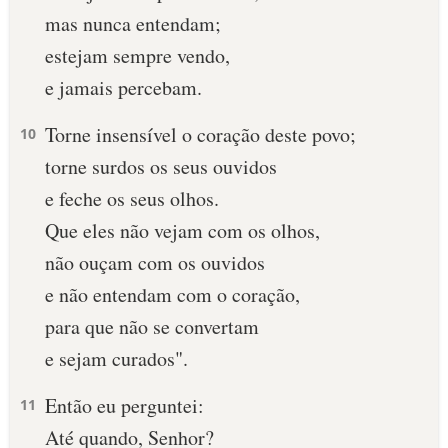
mas nunca entendam;
10 MANDAMENTOS
estejam sempre vendo,
e jamais percebam.
ESTUDOS BÍBLICOS
Torne insensível o coração deste povo;
10
ESBOÇOS DE PREGAÇÃO
torne surdos os seus ouvidos
TEMAS
e feche os seus olhos.
Que eles não vejam com os olhos,
PERGUNTE À BÍBLIA
IA
não ouçam com os ouvidos
e não entendam com o coração,
TERMO BÍBLICO
JOGOS
para que não se convertam
QUEM SOMOS
e sejam curados".
LOJA BÍBLIAON
Então eu perguntei:
11
Até quando, Senhor?