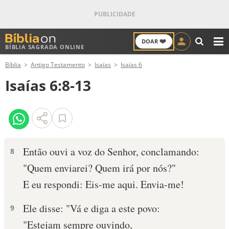
❤️
DOAR
BÍBLIA SAGRADA ONLINE
M
Bíblia
Antigo Testamento
Isaías
Isaías 6
ANTIGO TESTAMENTO
Isaías 6:8-13
NOVO TESTAMENTO
VERSÍCULOS
VERSÍCULO DO DIA
Então ouvi a voz do Senhor, conclamando:
8
"Quem enviarei? Quem irá por nós?"
PALAVRA DO DIA
E eu respondi: Eis-me aqui. Envia-me!
SALMO DO DIA
Ele disse: "Vá e diga a este povo:
9
DEVOCIONAL DIÁRIO
"Estejam sempre ouvindo,