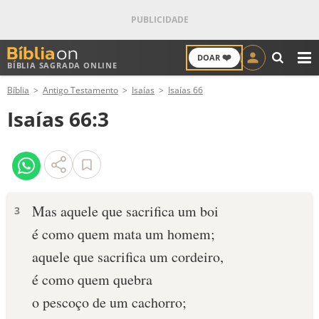
❤️
DOAR
BÍBLIA SAGRADA ONLINE
M
Bíblia
Antigo Testamento
Isaías
Isaías 66
ANTIGO TESTAMENTO
Isaías 66:3
NOVO TESTAMENTO
VERSÍCULOS
VERSÍCULO DO DIA
Mas aquele que sacrifica um boi
3
é como quem mata um homem;
PALAVRA DO DIA
aquele que sacrifica um cordeiro,
SALMO DO DIA
é como quem quebra
o pescoço de um cachorro;
DEVOCIONAL DIÁRIO