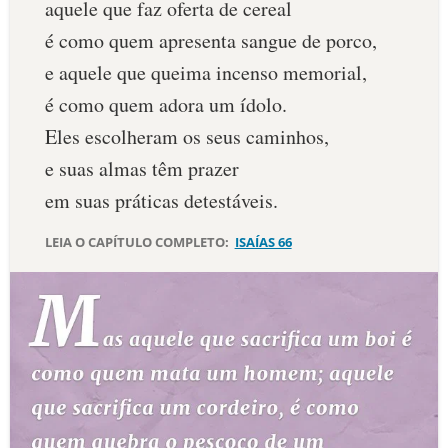
aquele que faz oferta de cereal
10 MANDAMENTOS
é como quem apresenta sangue de porco,
e aquele que queima incenso memorial,
ESTUDOS BÍBLICOS
é como quem adora um ídolo.
Eles escolheram os seus caminhos,
ESBOÇOS DE PREGAÇÃO
e suas almas têm prazer
TEMAS
em suas práticas detestáveis.
PERGUNTE À BÍBLIA
LEIA O CAPÍTULO COMPLETO:
ISAÍAS 66
IA
TERMO BÍBLICO
JOGOS
QUEM SOMOS
LOJA BÍBLIAON