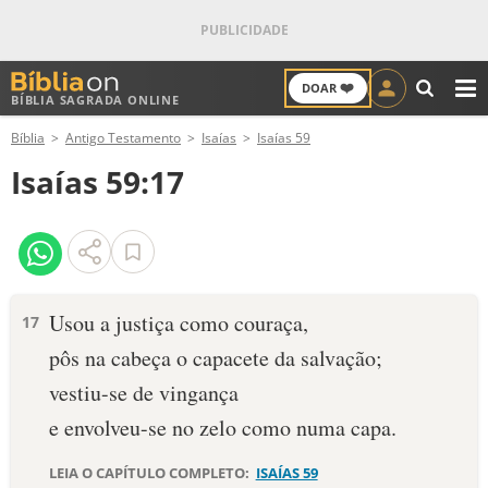
❤️
DOAR
BÍBLIA SAGRADA ONLINE
M
Bíblia
Antigo Testamento
Isaías
Isaías 59
ANTIGO TESTAMENTO
Isaías 59:17
NOVO TESTAMENTO
VERSÍCULOS
VERSÍCULO DO DIA
Usou a justiça como couraça,
17
pôs na cabeça o capacete da salvação;
PALAVRA DO DIA
vestiu-se de vingança
SALMO DO DIA
e envolveu-se no zelo como numa capa.
DEVOCIONAL DIÁRIO
LEIA O CAPÍTULO COMPLETO:
ISAÍAS 59