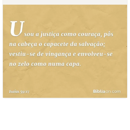
10 MANDAMENTOS
ESTUDOS BÍBLICOS
ESBOÇOS DE PREGAÇÃO
TEMAS
PERGUNTE À BÍBLIA
IA
TERMO BÍBLICO
JOGOS
QUEM SOMOS
LOJA BÍBLIAON