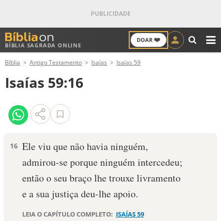
❤️
DOAR
BÍBLIA SAGRADA ONLINE
M
Bíblia
Antigo Testamento
Isaías
Isaías 59
ANTIGO TESTAMENTO
Isaías 59:16
NOVO TESTAMENTO
VERSÍCULOS
VERSÍCULO DO DIA
Ele viu que não havia ninguém,
16
admirou-se porque ninguém intercedeu;
PALAVRA DO DIA
então o seu braço lhe trouxe livramento
SALMO DO DIA
e a sua justiça deu-lhe apoio.
DEVOCIONAL DIÁRIO
LEIA O CAPÍTULO COMPLETO:
ISAÍAS 59