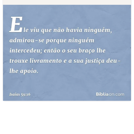
10 MANDAMENTOS
ESTUDOS BÍBLICOS
ESBOÇOS DE PREGAÇÃO
TEMAS
PERGUNTE À BÍBLIA
IA
TERMO BÍBLICO
JOGOS
QUEM SOMOS
LOJA BÍBLIAON