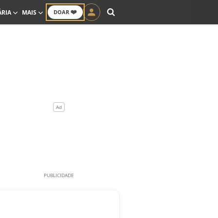
❤️
ÁRIA
MAIS
DOAR