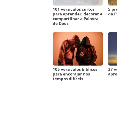
101 versículos curtos
5 pr
para aprender, decorar e
da P
compartilhar a Palavra
de Deus
105 versículos bíblicos
37 v
para encorajar nos
apr
tempos difíceis