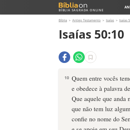
AN
BÍBLIA SAGRADA ONLINE
Bíblia
Antigo Testamento
Isaías
Isaías 
Isaías 50:10
Quem entre vocês tem
10
e obedece à palavra de
Que aquele que anda n
que não tem luz algum
confie no nome do Se
e se apoie em seu Deu