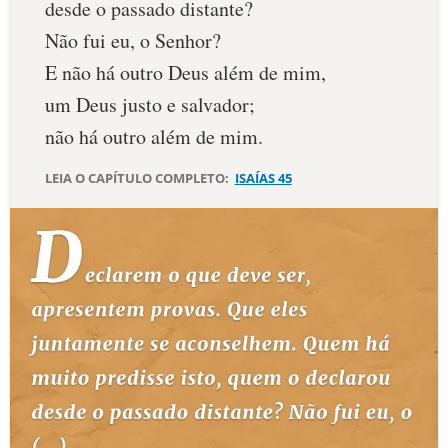
desde o passado distante?
10 MANDAMENTOS
Não fui eu, o Senhor?
E não há outro Deus além de mim,
ESTUDOS BÍBLICOS
um Deus justo e salvador;
não há outro além de mim.
ESBOÇOS DE PREGAÇÃO
LEIA O CAPÍTULO COMPLETO:
ISAÍAS 45
TEMAS
PERGUNTE À BÍBLIA
IA
TERMO BÍBLICO
JOGOS
QUEM SOMOS
LOJA BÍBLIAON