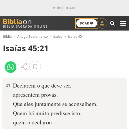
❤️
DOAR
BÍBLIA SAGRADA ONLINE
M
Bíblia
Antigo Testamento
Isaías
Isaías 45
ANTIGO TESTAMENTO
Isaías 45:21
NOVO TESTAMENTO
VERSÍCULOS
VERSÍCULO DO DIA
Declarem o que deve ser,
21
apresentem provas.
PALAVRA DO DIA
Que eles juntamente se aconselhem.
SALMO DO DIA
Quem há muito predisse isto,
quem o declarou
DEVOCIONAL DIÁRIO