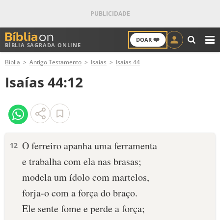
❤️
DOAR
BÍBLIA SAGRADA ONLINE
M
Bíblia
Antigo Testamento
Isaías
Isaías 44
ANTIGO TESTAMENTO
Isaías 44:12
NOVO TESTAMENTO
VERSÍCULOS
VERSÍCULO DO DIA
O ferreiro apanha uma ferramenta
12
e trabalha com ela nas brasas;
PALAVRA DO DIA
modela um ídolo com martelos,
SALMO DO DIA
forja-o com a força do braço.
Ele sente fome e perde a força;
DEVOCIONAL DIÁRIO