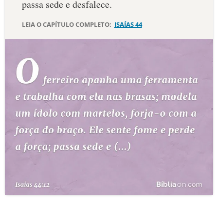
passa sede e desfalece.
10 MANDAMENTOS
LEIA O CAPÍTULO COMPLETO:
ISAÍAS 44
ESTUDOS BÍBLICOS
ESBOÇOS DE PREGAÇÃO
TEMAS
PERGUNTE À BÍBLIA
IA
TERMO BÍBLICO
JOGOS
QUEM SOMOS
LOJA BÍBLIAON