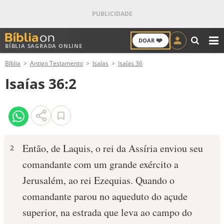
❤️
DOAR
BÍBLIA SAGRADA ONLINE
M
Bíblia
Antigo Testamento
Isaías
Isaías 36
ANTIGO TESTAMENTO
Isaías 36:2
NOVO TESTAMENTO
VERSÍCULOS
VERSÍCULO DO DIA
Então, de Laquis, o rei da Assíria enviou seu
2
comandante com um grande exército a
PALAVRA DO DIA
Jerusalém, ao rei Ezequias. Quando o
SALMO DO DIA
comandante parou no aqueduto do açude
superior, na estrada que leva ao campo do
DEVOCIONAL DIÁRIO