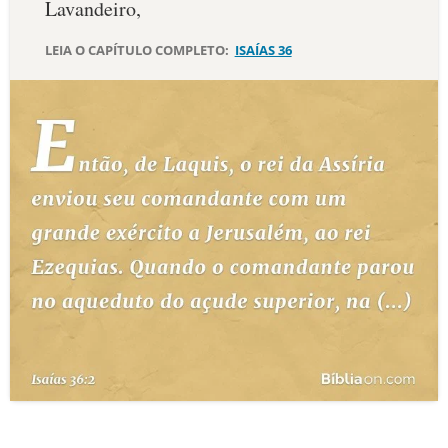
Lavandeiro,
10 MANDAMENTOS
LEIA O CAPÍTULO COMPLETO:
ISAÍAS 36
ESTUDOS BÍBLICOS
ESBOÇOS DE PREGAÇÃO
TEMAS
PERGUNTE À BÍBLIA
IA
TERMO BÍBLICO
JOGOS
QUEM SOMOS
LOJA BÍBLIAON