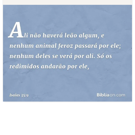
10 MANDAMENTOS
ESTUDOS BÍBLICOS
ESBOÇOS DE PREGAÇÃO
TEMAS
PERGUNTE À BÍBLIA
IA
TERMO BÍBLICO
JOGOS
QUEM SOMOS
LOJA BÍBLIAON