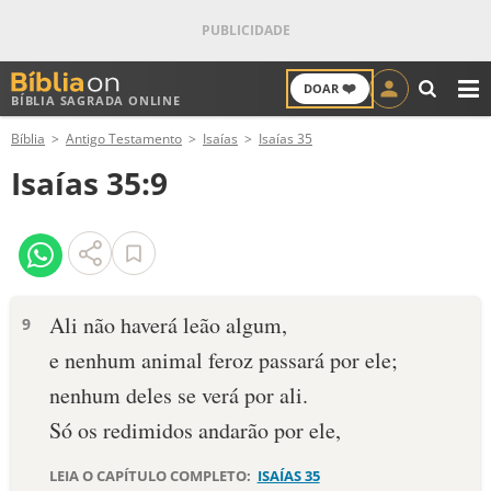
❤️
DOAR
BÍBLIA SAGRADA ONLINE
M
Bíblia
Antigo Testamento
Isaías
Isaías 35
ANTIGO TESTAMENTO
Isaías 35:9
NOVO TESTAMENTO
VERSÍCULOS
VERSÍCULO DO DIA
Ali não haverá leão algum,
9
e nenhum animal feroz passará por ele;
PALAVRA DO DIA
nenhum deles se verá por ali.
SALMO DO DIA
Só os redimidos andarão por ele,
DEVOCIONAL DIÁRIO
LEIA O CAPÍTULO COMPLETO:
ISAÍAS 35