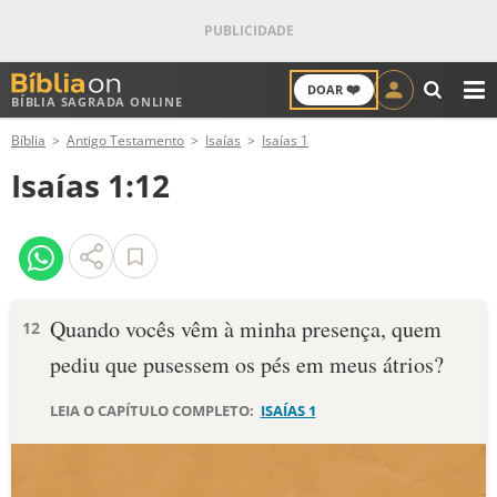
❤️
DOAR
BÍBLIA SAGRADA ONLINE
M
Bíblia
Antigo Testamento
Isaías
Isaías 1
ANTIGO TESTAMENTO
Isaías 1:12
NOVO TESTAMENTO
VERSÍCULOS
VERSÍCULO DO DIA
Quando vocês vêm à minha presença, quem
12
pediu que pusessem os pés em meus átrios?
PALAVRA DO DIA
LEIA O CAPÍTULO COMPLETO:
ISAÍAS 1
SALMO DO DIA
DEVOCIONAL DIÁRIO