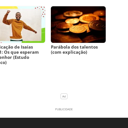
icação de Isaías
Parábola dos talentos
1: Os que esperam
(com explicação)
enhor (Estudo
ico)