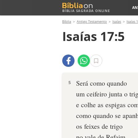
AN
BÍBLIA SAGRADA ONLINE
Bíblia
Antigo Testamento
Isaías
Isaías 
Isaías 17:5
Será como quando
5
um ceifeiro junta o tri
e colhe as espigas com
como quando se apan
os feixes de trigo
no vale de Refaim.