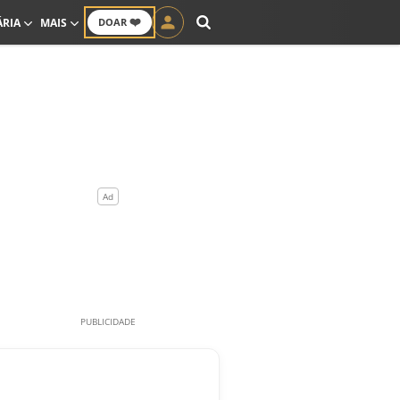
❤️
ÁRIA
MAIS
DOAR