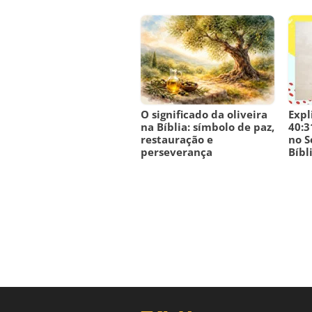
O significado da oliveira
Expl
na Bíblia: símbolo de paz,
40:3
restauração e
no S
perseverança
Bíbl