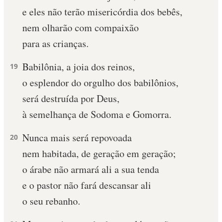
e eles não terão misericórdia dos bebês,
10 MANDAMENTOS
nem olharão com compaixão
para as crianças.
ESTUDOS BÍBLICOS
Babilônia, a joia dos reinos,
19
ESBOÇOS DE PREGAÇÃO
o esplendor do orgulho dos babilônios,
TEMAS
será destruída por Deus,
à semelhança de Sodoma e Gomorra.
PERGUNTE À BÍBLIA
IA
Nunca mais será repovoada
20
TERMO BÍBLICO
JOGOS
nem habitada, de geração em geração;
o árabe não armará ali a sua tenda
QUEM SOMOS
e o pastor não fará descansar ali
LOJA BÍBLIAON
o seu rebanho.