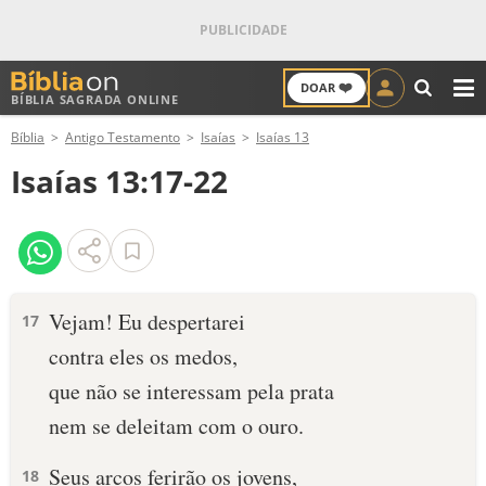
❤️
DOAR
BÍBLIA SAGRADA ONLINE
M
Bíblia
Antigo Testamento
Isaías
Isaías 13
ANTIGO TESTAMENTO
Isaías 13:17-22
NOVO TESTAMENTO
VERSÍCULOS
VERSÍCULO DO DIA
Vejam! Eu despertarei
17
contra eles os medos,
PALAVRA DO DIA
que não se interessam pela prata
SALMO DO DIA
nem se deleitam com o ouro.
DEVOCIONAL DIÁRIO
Seus arcos ferirão os jovens,
18