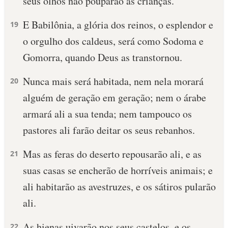
seus olhos não pouparão as crianças.
E Babilônia, a glória dos reinos, o esplendor e
19
o orgulho dos caldeus, será como Sodoma e
Gomorra, quando Deus as transtornou.
Nunca mais será habitada, nem nela morará
20
alguém de geração em geração; nem o árabe
armará ali a sua tenda; nem tampouco os
pastores ali farão deitar os seus rebanhos.
Mas as feras do deserto repousarão ali, e as
21
suas casas se encherão de horríveis animais; e
ali habitarão as avestruzes, e os sátiros pularão
ali.
As hienas uivarão nos seus castelos, e os
22