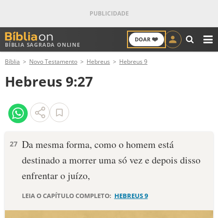
❤️
DOAR
BÍBLIA SAGRADA ONLINE
M
Bíblia
Novo Testamento
Hebreus
Hebreus 9
ANTIGO TESTAMENTO
Hebreus 9:27
NOVO TESTAMENTO
VERSÍCULOS
VERSÍCULO DO DIA
Da mesma forma, como o homem está
27
destinado a morrer uma só vez e depois disso
PALAVRA DO DIA
enfrentar o juízo,
SALMO DO DIA
LEIA O CAPÍTULO COMPLETO:
HEBREUS 9
DEVOCIONAL DIÁRIO