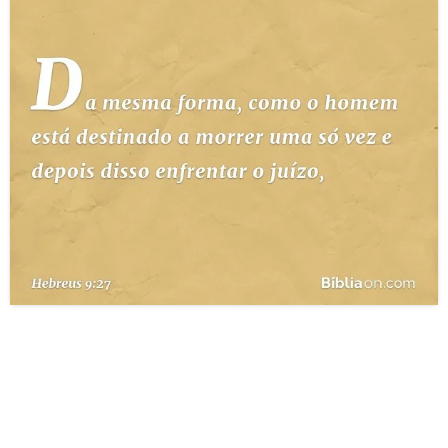
10 MANDAMENTOS
ESTUDOS BÍBLICOS
ESBOÇOS DE PREGAÇÃO
TEMAS
PERGUNTE À BÍBLIA
IA
TERMO BÍBLICO
JOGOS
QUEM SOMOS
LOJA BÍBLIAON