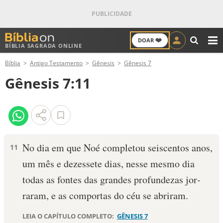
❤️
DOAR
BÍBLIA SAGRADA ONLINE
M
Bíblia
Antigo Testamento
Gênesis
Gênesis 7
ANTIGO TESTAMENTO
Gênesis 7:11
NOVO TESTAMENTO
VERSÍCULOS
VERSÍCULO DO DIA
No dia em que Noé completou seiscen­tos anos,
11
um mês e dezessete dias, nesse mesmo dia
PALAVRA DO DIA
todas as fontes das grandes profundezas jor­
SALMO DO DIA
raram, e as compor­tas do céu se abriram.
DEVOCIONAL DIÁRIO
LEIA O CAPÍTULO COMPLETO:
GÊNESIS 7