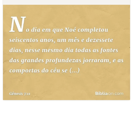
10 MANDAMENTOS
ESTUDOS BÍBLICOS
ESBOÇOS DE PREGAÇÃO
TEMAS
PERGUNTE À BÍBLIA
IA
TERMO BÍBLICO
JOGOS
QUEM SOMOS
LOJA BÍBLIAON