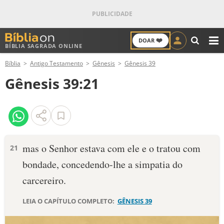
❤️
DOAR
BÍBLIA SAGRADA ONLINE
M
Bíblia
Antigo Testamento
Gênesis
Gênesis 39
ANTIGO TESTAMENTO
Gênesis 39:21
NOVO TESTAMENTO
VERSÍCULOS
VERSÍCULO DO DIA
mas o Senhor esta­va com ele e o tratou com
21
bondade, concedendo-lhe a simpatia do
PALAVRA DO DIA
carcereiro.
SALMO DO DIA
LEIA O CAPÍTULO COMPLETO:
GÊNESIS 39
DEVOCIONAL DIÁRIO