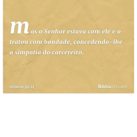
10 MANDAMENTOS
ESTUDOS BÍBLICOS
ESBOÇOS DE PREGAÇÃO
TEMAS
PERGUNTE À BÍBLIA
IA
TERMO BÍBLICO
JOGOS
QUEM SOMOS
LOJA BÍBLIAON