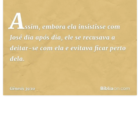
10 MANDAMENTOS
ESTUDOS BÍBLICOS
ESBOÇOS DE PREGAÇÃO
TEMAS
PERGUNTE À BÍBLIA
IA
TERMO BÍBLICO
JOGOS
QUEM SOMOS
LOJA BÍBLIAON