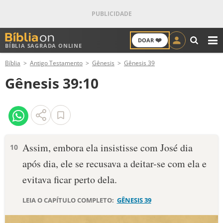
❤️
DOAR
BÍBLIA SAGRADA ONLINE
M
Bíblia
Antigo Testamento
Gênesis
Gênesis 39
ANTIGO TESTAMENTO
Gênesis 39:10
NOVO TESTAMENTO
VERSÍCULOS
VERSÍCULO DO DIA
Assim, em­bora ela insistisse com José dia
10
após dia, ele se recusava a deitar-se com ela e
PALAVRA DO DIA
evitava ficar perto dela.
SALMO DO DIA
LEIA O CAPÍTULO COMPLETO:
GÊNESIS 39
DEVOCIONAL DIÁRIO