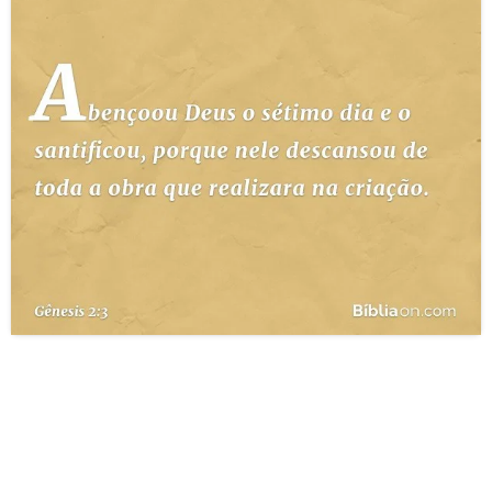
10 MANDAMENTOS
ESTUDOS BÍBLICOS
ESBOÇOS DE PREGAÇÃO
TEMAS
PERGUNTE À BÍBLIA
IA
TERMO BÍBLICO
JOGOS
QUEM SOMOS
LOJA BÍBLIAON