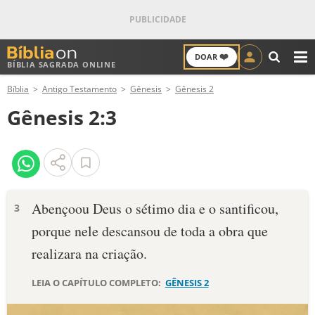
❤️
DOAR
BÍBLIA SAGRADA ONLINE
M
Bíblia
Antigo Testamento
Gênesis
Gênesis 2
ANTIGO TESTAMENTO
Gênesis 2:3
NOVO TESTAMENTO
VERSÍCULOS
VERSÍCULO DO DIA
A­bençoou Deus o sétimo dia e o santificou,
3
por­que nele descansou de toda a obra que
PALAVRA DO DIA
realizara na criação.
SALMO DO DIA
LEIA O CAPÍTULO COMPLETO:
GÊNESIS 2
DEVOCIONAL DIÁRIO