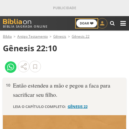
❤️
DOAR
BÍBLIA SAGRADA ONLINE
M
Bíblia
Antigo Testamento
Gênesis
Gênesis 22
ANTIGO TESTAMENTO
Gênesis 22:10
NOVO TESTAMENTO
VERSÍCULOS
VERSÍCULO DO DIA
Então estendeu a mão e pegou a faca para
10
sacrificar seu filho.
PALAVRA DO DIA
LEIA O CAPÍTULO COMPLETO:
GÊNESIS 22
SALMO DO DIA
DEVOCIONAL DIÁRIO