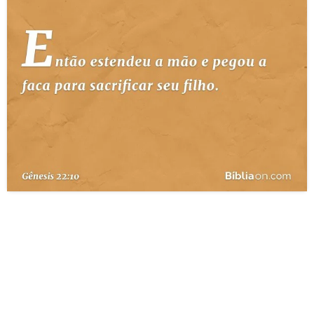
10 MANDAMENTOS
ESTUDOS BÍBLICOS
ESBOÇOS DE PREGAÇÃO
TEMAS
PERGUNTE À BÍBLIA
IA
TERMO BÍBLICO
JOGOS
QUEM SOMOS
LOJA BÍBLIAON