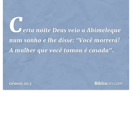
10 MANDAMENTOS
ESTUDOS BÍBLICOS
ESBOÇOS DE PREGAÇÃO
TEMAS
PERGUNTE À BÍBLIA
IA
TERMO BÍBLICO
JOGOS
QUEM SOMOS
LOJA BÍBLIAON