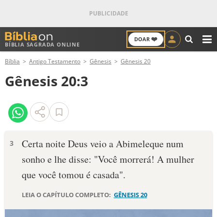
❤️
DOAR
BÍBLIA SAGRADA ONLINE
M
Bíblia
Antigo Testamento
Gênesis
Gênesis 20
ANTIGO TESTAMENTO
Gênesis 20:3
NOVO TESTAMENTO
VERSÍCULOS
VERSÍCULO DO DIA
Certa noite Deus veio a Abimeleque num
3
sonho e lhe disse: "Você morrerá! A mulher
PALAVRA DO DIA
que você tomou é casada".
SALMO DO DIA
LEIA O CAPÍTULO COMPLETO:
GÊNESIS 20
DEVOCIONAL DIÁRIO