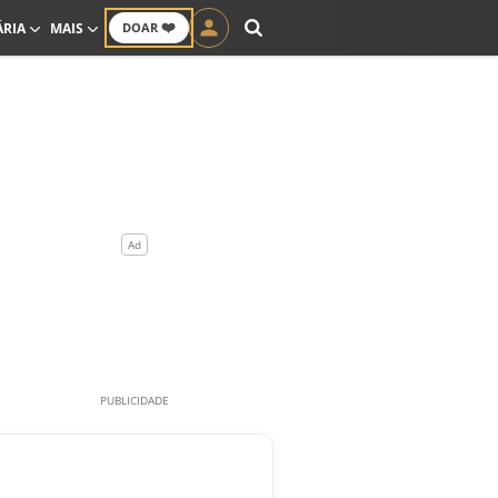
❤️
ÁRIA
MAIS
DOAR