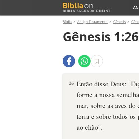
AN
BÍBLIA SAGRADA ONLINE
Bíblia
Antigo Testamento
Gênesis
Gêne
Gênesis 1:26
Então disse Deus: "F
26
for­me a nossa semelh
mar, sobre as aves do 
terra e sobre todos os
ao chão".