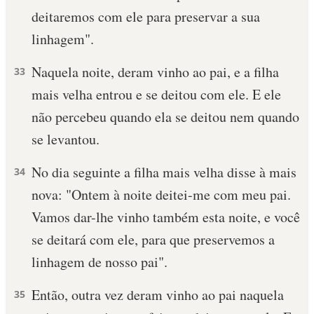
deitaremos com ele para preservar a sua
10 MANDAMENTOS
linhagem".
ESTUDOS BÍBLICOS
Naquela noite, deram vinho ao pai, e a filha
33
mais velha entrou e se deitou com ele. E ele
ESBOÇOS DE PREGAÇÃO
não percebeu quando ela se deitou nem quan­do
TEMAS
se levantou.
PERGUNTE À BÍBLIA
No dia seguinte a filha mais velha disse à mais
34
IA
nova: "Ontem à noite deitei-me com meu pai.
TERMO BÍBLICO
JOGOS
Vamos dar-lhe vinho também esta noite, e você
se deitará com ele, para que preservemos a
QUEM SOMOS
linhagem de nosso pai".
LOJA BÍBLIAON
Então, outra vez deram vinho ao pai naquela
35