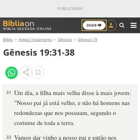
❤️
DOAR
BÍBLIA SAGRADA ONLINE
M
Bíblia
Antigo Testamento
Gênesis
Gênesis 19
ANTIGO TESTAMENTO
Gênesis 19:31-38
NOVO TESTAMENTO
VERSÍCULOS
VERSÍCULO DO DIA
Um dia, a filha mais velha disse à mais jovem:
31
"Nosso pai já está velho, e não há ho­mens nas
PALAVRA DO DIA
redondezas que nos possuam, segundo o
SALMO DO DIA
costume de toda a terra.
DEVOCIONAL DIÁRIO
Vamos dar vinho a nosso pai e então nos
32