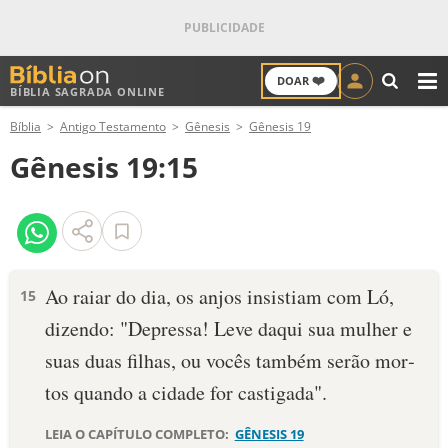
❤️
DOAR
BÍBLIA SAGRADA ONLINE
M
Bíblia
Antigo Testamento
Gênesis
Gênesis 19
ANTIGO TESTAMENTO
Gênesis 19:15
NOVO TESTAMENTO
VERSÍCULOS
VERSÍCULO DO DIA
Ao raiar do dia, os anjos insistiam com Ló,
15
dizendo: "Depressa! Leve daqui sua mulher e
PALAVRA DO DIA
suas duas filhas, ou vocês também serão mor­
SALMO DO DIA
tos quando a cidade for casti­gada".
DEVOCIONAL DIÁRIO
LEIA O CAPÍTULO COMPLETO:
GÊNESIS 19