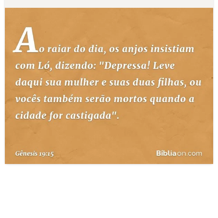
10 MANDAMENTOS
ESTUDOS BÍBLICOS
ESBOÇOS DE PREGAÇÃO
TEMAS
PERGUNTE À BÍBLIA
IA
TERMO BÍBLICO
JOGOS
QUEM SOMOS
LOJA BÍBLIAON