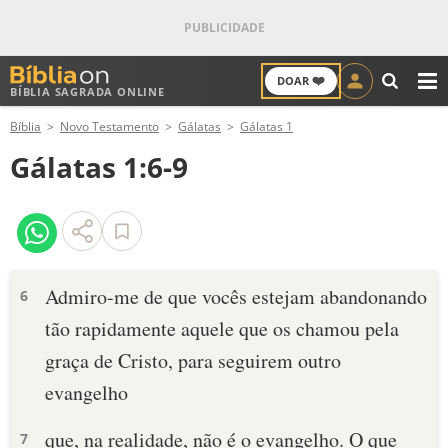
❤️
DOAR
BÍBLIA SAGRADA ONLINE
M
Bíblia
Novo Testamento
Gálatas
Gálatas 1
ANTIGO TESTAMENTO
Gálatas 1:6-9
NOVO TESTAMENTO
VERSÍCULOS
VERSÍCULO DO DIA
Admiro-me de que vocês estejam abandonando
6
tão rapidamente aquele que os chamou pela
PALAVRA DO DIA
graça de Cristo, para seguirem outro
SALMO DO DIA
evangelho
DEVOCIONAL DIÁRIO
que, na realidade, não é o evangelho. O que
7