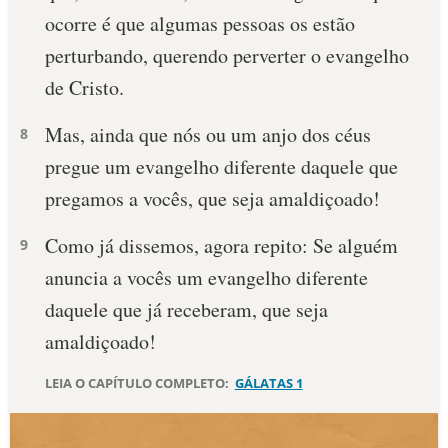
ocorre é que algumas pessoas os estão
10 MANDAMENTOS
perturbando, querendo perverter o evangelho
de Cristo.
ESTUDOS BÍBLICOS
Mas, ainda que nós ou um anjo dos céus
8
ESBOÇOS DE PREGAÇÃO
pregue um evangelho diferente daquele que
TEMAS
pregamos a vocês, que seja amaldiçoado!
PERGUNTE À BÍBLIA
Como já dissemos, agora repito: Se alguém
9
IA
anuncia a vocês um evangelho diferente
TERMO BÍBLICO
JOGOS
daquele que já receberam, que seja
amaldiçoado!
QUEM SOMOS
LEIA O CAPÍTULO COMPLETO:
GÁLATAS 1
LOJA BÍBLIAON