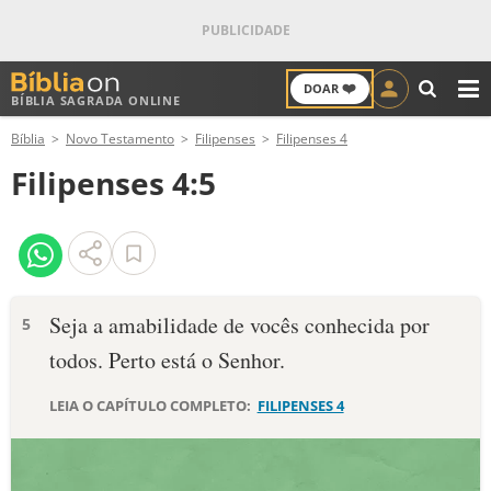
❤️
DOAR
BÍBLIA SAGRADA ONLINE
M
Bíblia
Novo Testamento
Filipenses
Filipenses 4
ANTIGO TESTAMENTO
Filipenses 4:5
NOVO TESTAMENTO
VERSÍCULOS
VERSÍCULO DO DIA
Seja a amabilidade de vocês conhecida por
5
todos. Perto está o Senhor.
PALAVRA DO DIA
LEIA O CAPÍTULO COMPLETO:
FILIPENSES 4
SALMO DO DIA
DEVOCIONAL DIÁRIO