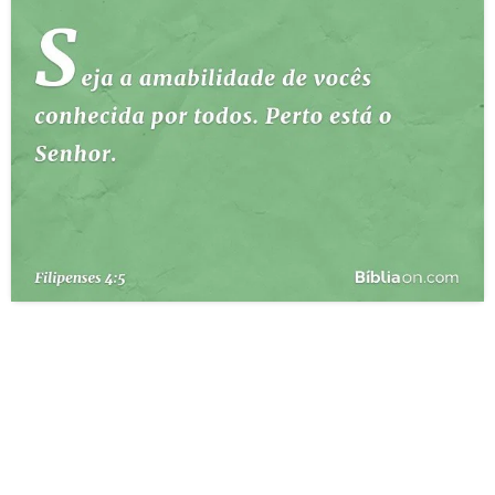
10 MANDAMENTOS
ESTUDOS BÍBLICOS
ESBOÇOS DE PREGAÇÃO
TEMAS
PERGUNTE À BÍBLIA
IA
TERMO BÍBLICO
JOGOS
QUEM SOMOS
LOJA BÍBLIAON