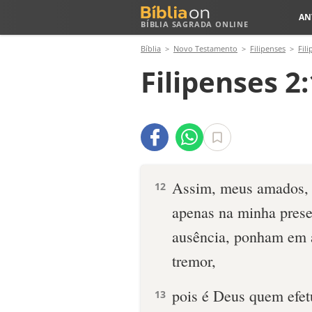
AN
BÍBLIA SAGRADA ONLINE
Bíblia
Novo Testamento
Filipenses
Fili
Filipenses 2
Assim, meus amados,
12
apenas na minha pres
ausência, ponham em 
tremor,
pois é Deus quem efet
13