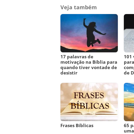
Veja também
17 palavras de
101 
motivação na Bíblia para
para
quando tiver vontade de
comp
desistir
de 
Frases Bíblicas
65 p
uma