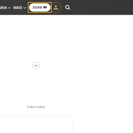
❤️
ÁRIA
MAIS
DOAR