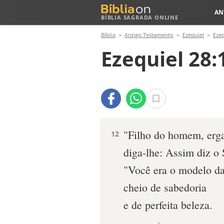
AN
BÍBLIA SAGRADA ONLINE
Bíblia
Antigo Testamento
Ezequiel
Ezeq
Ezequiel 28:
"Fi­lho do homem, erga
12
diga-lhe: Assim diz o
"Você era o modelo da
cheio de sabedoria
e de perfeita beleza.