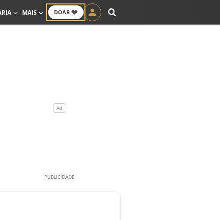
❤️
ÁRIA
MAIS
DOAR