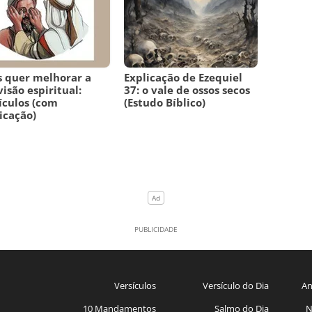
 quer melhorar a
Explicação de Ezequiel
visão espiritual:
37: o vale de ossos secos
ículos (com
(Estudo Bíblico)
icação)
Versículos
Versículo do Dia
An
10 Mandamentos
Salmo do Dia
N