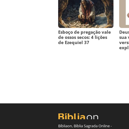
Esboço de pregação vale
Deus
de ossos secos: 4 lições
sua 
de Ezequiel 37
vers
expl
Bíbliaon, Bíblia Sagrada Online -