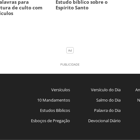
alavras para
Estudo bíblico sobre o
tura de culto com
Espírito Santo
ículos
Versículos
Versículo do Dia
An
10 Mandamentos
Salmo do Dia
N
Estudos Bíblicos
Palavra do Dia
Esboços de Pregação
Devocional Diário