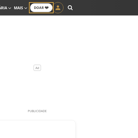
❤️
ÁRIA
MAIS
DOAR