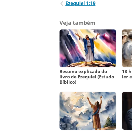
Ezequiel 1:19
Veja também
Resumo explicado do
18 h
livro de Ezequiel (Estudo
ler e
Bíblico)