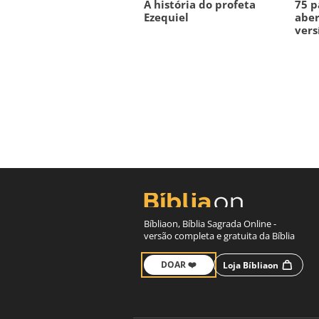
A história do profeta
75 p
Ezequiel
aber
vers
Bíbliaon, Bíblia Sagrada Online -
versão completa e gratuita da Bíblia
DOAR ❤️
Loja Bíbliaon