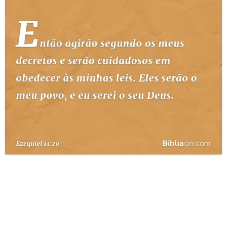
10 MANDAMENTOS
ESTUDOS BÍBLICOS
ESBOÇOS DE PREGAÇÃO
TEMAS
PERGUNTE À BÍBLIA
IA
TERMO BÍBLICO
JOGOS
QUEM SOMOS
LOJA BÍBLIAON