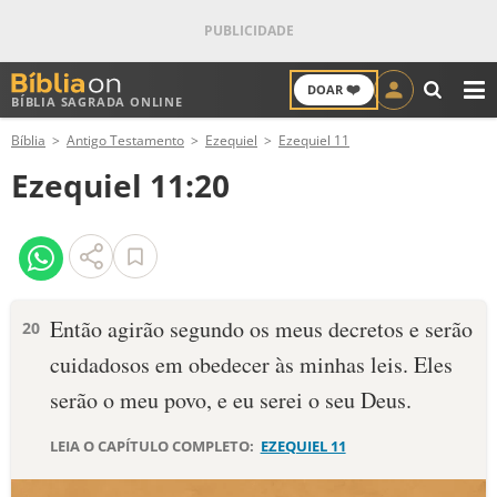
❤️
DOAR
BÍBLIA SAGRADA ONLINE
M
Bíblia
Antigo Testamento
Ezequiel
Ezequiel 11
ANTIGO TESTAMENTO
Ezequiel 11:20
NOVO TESTAMENTO
VERSÍCULOS
VERSÍCULO DO DIA
Então agirão segundo os meus decretos e serão
20
cuidadosos em obedecer às minhas leis. Eles
PALAVRA DO DIA
serão o meu povo, e eu serei o seu Deus.
SALMO DO DIA
LEIA O CAPÍTULO COMPLETO:
EZEQUIEL 11
DEVOCIONAL DIÁRIO