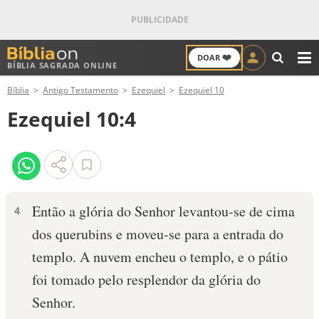
❤️
DOAR
BÍBLIA SAGRADA ONLINE
M
Bíblia
Antigo Testamento
Ezequiel
Ezequiel 10
ANTIGO TESTAMENTO
Ezequiel 10:4
NOVO TESTAMENTO
VERSÍCULOS
VERSÍCULO DO DIA
Então a glória do Senhor levantou-se de cima
4
dos querubins e moveu-se para a entrada do
PALAVRA DO DIA
templo. A nuvem encheu o templo, e o pátio
SALMO DO DIA
foi tomado pelo resplendor da glória do
Senhor.
DEVOCIONAL DIÁRIO