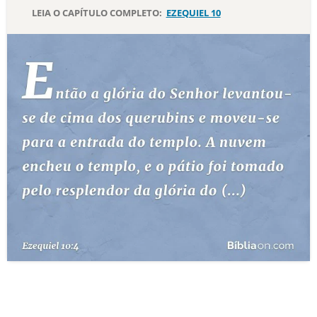
LEIA O CAPÍTULO COMPLETO:
EZEQUIEL 10
10 MANDAMENTOS
ESTUDOS BÍBLICOS
ESBOÇOS DE PREGAÇÃO
TEMAS
PERGUNTE À BÍBLIA
IA
TERMO BÍBLICO
JOGOS
QUEM SOMOS
LOJA BÍBLIAON