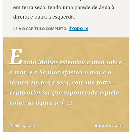
em terra seca, tendo uma parede de água à
10 MANDAMENTOS
direita e outra à esquerda.
ESTUDOS BÍBLICOS
LEIA O CAPÍTULO COMPLETO:
ÊXODO 14
ESBOÇOS DE PREGAÇÃO
TEMAS
PERGUNTE À BÍBLIA
IA
TERMO BÍBLICO
JOGOS
QUEM SOMOS
LOJA BÍBLIAON