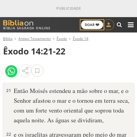
❤️
DOAR
BÍBLIA SAGRADA ONLINE
M
Bíblia
Antigo Testamento
Êxodo
Êxodo 14
ANTIGO TESTAMENTO
Êxodo 14:21-22
NOVO TESTAMENTO
VERSÍCULOS
VERSÍCULO DO DIA
Então Moisés estendeu a mão sobre o mar, e o
21
Senhor afastou o mar e o tornou em terra seca,
PALAVRA DO DIA
com um forte vento oriental que so­prou toda
SALMO DO DIA
aquela noite. As águas se dividiram,
DEVOCIONAL DIÁRIO
e os israelitas atravessaram pelo meio do mar
22