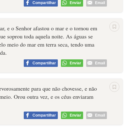
Compartilhar
Enviar
Email
r, e o Senhor afastou o mar e o tornou em
que so­prou toda aquela noite. As águas se
 pelo meio do mar em terra seca, tendo uma
rda.
Compartilhar
Enviar
Email
rvorosamente para que não chovesse, e não
 meio. Orou outra vez, e os céus enviaram
Compartilhar
Enviar
Email