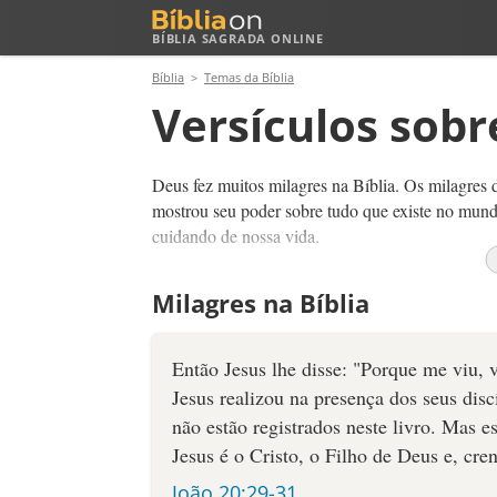
BÍBLIA SAGRADA ONLINE
Bíblia
Temas da Bíblia
Versículos sobr
Deus fez muitos milagres na Bíblia. Os milagres 
mostrou seu poder sobre tudo que existe no mund
cuidando de nossa vida.
Deus ainda pode fazer milagres hoje.
Deus não 
Milagres na Bíblia
Deus faz o possível e o impossível! Se crermos, 
muitos de ver milagres. A única limitação é nossa
Então Jesus lhe disse: "Porque me viu, 
Jesus realizou na presença dos seus disc
não estão registrados neste livro. Mas e
Jesus é o Cristo, o Filho de Deus e, cr
João 20:29-31