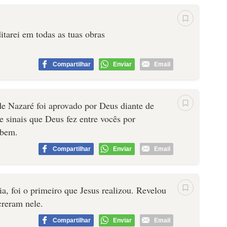
itarei em todas as tuas obras
Compartilhar
Enviar
Email
 de Nazaré foi aprovado por Deus diante de
e sinais que Deus fez entre vocês por
abem.
Compartilhar
Enviar
Email
a, foi o primeiro que Jesus realizou. Revelou
creram nele.
Compartilhar
Enviar
Email