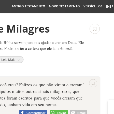
ANTIGO TESTAMENTO
NOVO TESTAMENTO
VERSÍCULOS
INSP
e Milagres
da Bíblia servem para nos ajudar a crer em Deus. Ele
o. Podemos ter a certeza que ele também está
Leia Mais
muda, ele ainda tem poder sobre tudo que existe.
ele pode fazer milagres. Mas a incredulidade impede
 fé.
você creu? Felizes os que não viram e creram".
ípulos muitos outros sinais milagrosos, que
stes foram escritos para que vocês creiam que
endo, tenham vida em seu nome.
Compartilhar
Enviar
Email