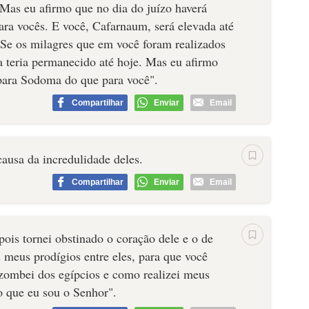
 Mas eu afirmo que no dia do juízo haverá
ara vocês. E você, Cafarnaum, será elevada até
 Se os milagres que em você foram realizados
a teria permanecido até hoje. Mas eu afirmo
 para Sodoma do que para você".
Compartilhar
Enviar
Email
causa da incredulidade deles.
Compartilhar
Enviar
Email
pois tornei obstinado o coração dele e o de
es meus prodígios entre eles, para que você
 zombei dos egípcios e como realizei meus
o que eu sou o Senhor".