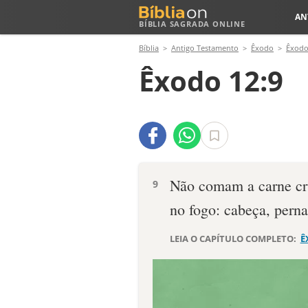
AN
BÍBLIA SAGRADA ONLINE
Bíblia
Antigo Testamento
Êxodo
Êxodo
Êxodo 12:9
Não comam a carne cr
9
no fogo: cabeça, perna
LEIA O CAPÍTULO COMPLETO:
Ê