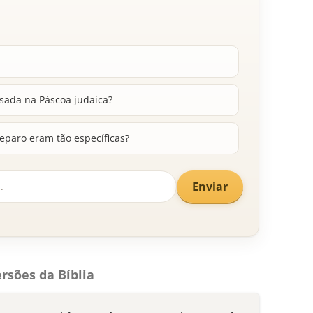
sada na Páscoa judaica?
eparo eram tão específicas?
Enviar
rsões da Bíblia