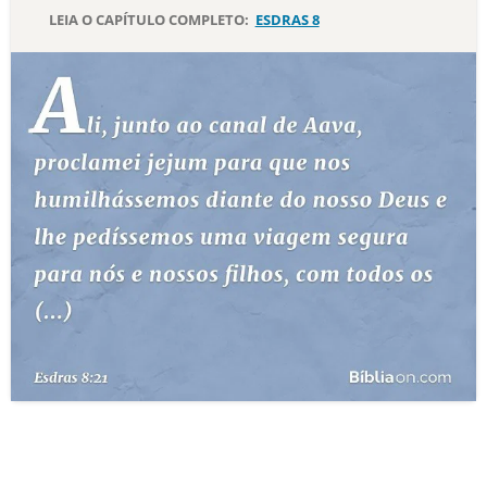
LEIA O CAPÍTULO COMPLETO:
ESDRAS 8
10 MANDAMENTOS
ESTUDOS BÍBLICOS
ESBOÇOS DE PREGAÇÃO
TEMAS
PERGUNTE À BÍBLIA
IA
TERMO BÍBLICO
JOGOS
QUEM SOMOS
LOJA BÍBLIAON