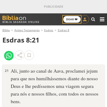
❤️
DOAR
BÍBLIA SAGRADA ONLINE
M
Bíblia
Antigo Testamento
Esdras
Esdras 8
ANTIGO TESTAMENTO
Esdras 8:21
NOVO TESTAMENTO
VERSÍCULOS
VERSÍCULO DO DIA
Ali, junto ao canal de Aava, proclamei jejum
21
para que nos humilhássemos diante do nosso
PALAVRA DO DIA
Deus e lhe pedíssemos uma viagem segura
SALMO DO DIA
para nós e nossos filhos, com todos os nossos
bens.
DEVOCIONAL DIÁRIO