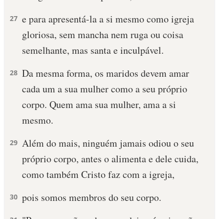
e para apresentá-la a si mesmo como igreja
10 MANDAMENTOS
27
gloriosa, sem mancha nem ruga ou coisa
ESTUDOS BÍBLICOS
semelhante, mas santa e inculpável.
ESBOÇOS DE PREGAÇÃO
Da mesma forma, os maridos devem amar
28
cada um a sua mulher como a seu próprio
TEMAS
corpo. Quem ama sua mulher, ama a si
PERGUNTE À BÍBLIA
mesmo.
IA
Além do mais, ninguém jamais odiou o seu
TERMO BÍBLICO
29
JOGOS
próprio corpo, antes o alimenta e dele cuida,
QUEM SOMOS
como também Cristo faz com a igreja,
LOJA BÍBLIAON
pois somos membros do seu corpo.
30