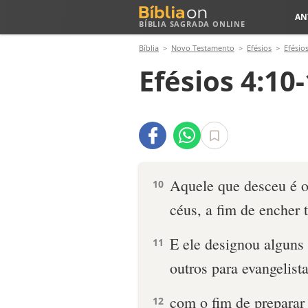
AN
BÍBLIA SAGRADA ONLINE
Bíblia
Novo Testamento
Efésios
Efésios
Efésios 4:10
Aquele que desceu é 
10
céus, a fim de encher 
E ele designou alguns 
11
outros para evangelista
com o fim de preparar 
12