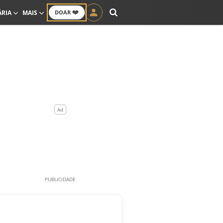
❤️
ÁRIA
MAIS
DOAR