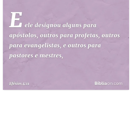
10 MANDAMENTOS
ESTUDOS BÍBLICOS
ESBOÇOS DE PREGAÇÃO
TEMAS
PERGUNTE À BÍBLIA
IA
TERMO BÍBLICO
JOGOS
QUEM SOMOS
LOJA BÍBLIAON