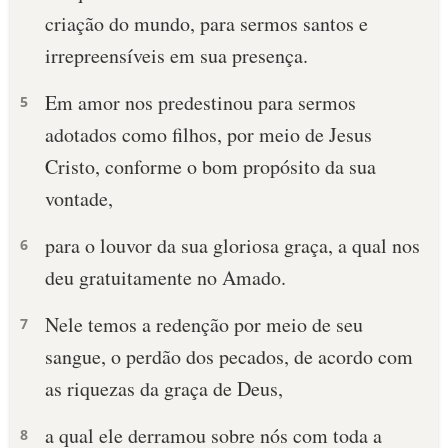
criação do mundo, para sermos santos e
10 MANDAMENTOS
irrepreensíveis em sua presença.
ESTUDOS BÍBLICOS
Em amor nos predestinou para sermos
5
adotados como filhos, por meio de Jesus
ESBOÇOS DE PREGAÇÃO
Cristo, conforme o bom propósito da sua
TEMAS
vontade,
PERGUNTE À BÍBLIA
para o louvor da sua gloriosa graça, a qual nos
6
IA
deu gratuitamente no Amado.
TERMO BÍBLICO
JOGOS
Nele temos a redenção por meio de seu
7
QUEM SOMOS
sangue, o perdão dos pecados, de acordo com
as riquezas da graça de Deus,
LOJA BÍBLIAON
a qual ele derramou sobre nós com toda a
8