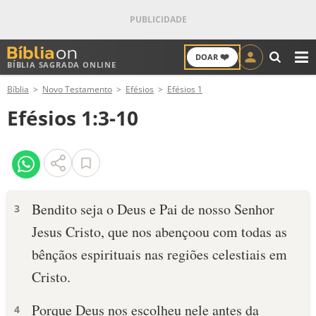
❤️
DOAR
BÍBLIA SAGRADA ONLINE
M
Bíblia
Novo Testamento
Efésios
Efésios 1
ANTIGO TESTAMENTO
Efésios 1:3-10
NOVO TESTAMENTO
VERSÍCULOS
VERSÍCULO DO DIA
Bendito seja o Deus e Pai de nosso Senhor
3
Jesus Cristo, que nos abençoou com todas as
PALAVRA DO DIA
bênçãos espirituais nas regiões celestiais em
SALMO DO DIA
Cristo.
DEVOCIONAL DIÁRIO
Porque Deus nos escolheu nele antes da
4