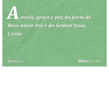
10 MANDAMENTOS
ESTUDOS BÍBLICOS
ESBOÇOS DE PREGAÇÃO
TEMAS
PERGUNTE À BÍBLIA
IA
TERMO BÍBLICO
JOGOS
QUEM SOMOS
LOJA BÍBLIAON