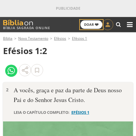
❤️
DOAR
BÍBLIA SAGRADA ONLINE
M
Bíblia
Novo Testamento
Efésios
Efésios 1
ANTIGO TESTAMENTO
Efésios 1:2
NOVO TESTAMENTO
VERSÍCULOS
VERSÍCULO DO DIA
A vocês, graça e paz da parte de Deus nosso
2
Pai e do Senhor Jesus Cristo.
PALAVRA DO DIA
LEIA O CAPÍTULO COMPLETO:
EFÉSIOS 1
SALMO DO DIA
DEVOCIONAL DIÁRIO